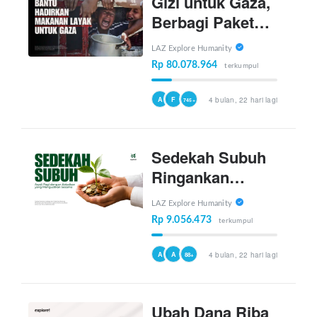
Gizi untuk Gaza,
Berbagi Paket
Makanan untuk
LAZ Explore Humanity
Penduduk Gaza
Rp 80.078.964
terkumpul
A
F
4 bulan, 22 hari lagi
745+
Sedekah Subuh
Ringankan
Sesama,
LAZ Explore Humanity
Lapangkan Hati
Rp 9.056.473
terkumpul
A
A
4 bulan, 22 hari lagi
88+
Ubah Dana Riba