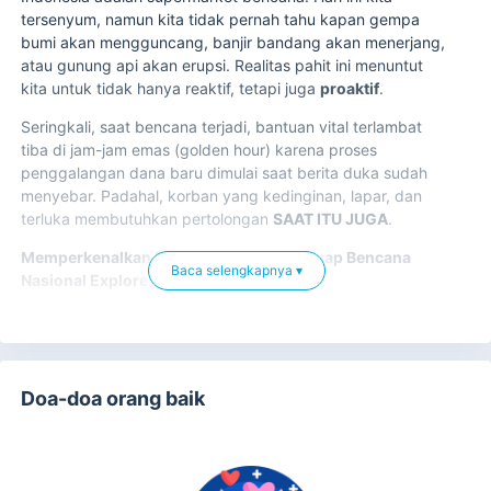
tersenyum, namun kita tidak pernah tahu kapan gempa
bumi akan mengguncang, banjir bandang akan menerjang,
atau gunung api akan erupsi. Realitas pahit ini menuntut
kita untuk tidak hanya reaktif, tetapi juga
proaktif
.
Seringkali, saat bencana terjadi, bantuan vital terlambat
tiba di jam-jam emas (golden hour) karena proses
penggalangan dana baru dimulai saat berita duka sudah
menyebar. Padahal, korban yang kedinginan, lapar, dan
terluka membutuhkan pertolongan
SAAT ITU JUGA
.
Memperkenalkan Program TULUS Tanggap Bencana
Baca selengkapnya ▾
Nasional Explore Humanity
Untuk memangkas waktu respon dan memastikan bantuan
tiba secepat kilat, Explore Humanity meluncurkan
program
TULUS
.
Doa-doa orang baik
TULUS adalah inisiatif penggalangan
Dana Siaga Darurat
(General Disaster Fund)
. Melalui program ini, kami
mengajak Anda berdonasi dengan akad
SEDEKAH/INFAK
TANGGAP BENCANA
.